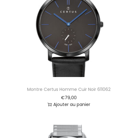
/
3
Montre Certus Homme Cuir Noir 611062
€
79,00
Ajouter au panier