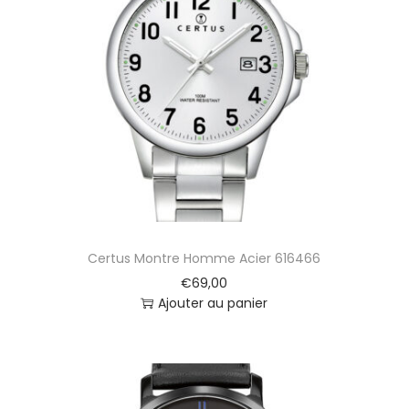
p
s
o
D
i
g
i
t
a
l
F
o
r
Certus Montre Homme Acier 616466
M
a
€
69,00
n
Ajouter au panier
K
5
8
1
5