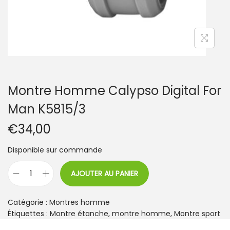
Montre Homme Calypso Digital For
Man K5815/3
€
34,00
Disponible sur commande
AJOUTER AU PANIER
q
u
a
Catégorie :
Montres homme
n
Étiquettes :
Montre étanche
,
montre homme
,
Montre sport
t