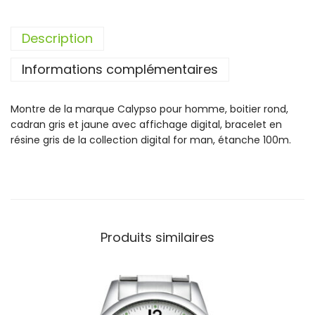
i
t
Description
é
d
Informations complémentaires
e
M
o
Montre de la marque Calypso pour homme, boitier rond,
n
cadran gris et jaune avec affichage digital, bracelet en
t
résine gris de la collection digital for man, étanche 100m.
r
e
H
o
m
m
Produits similaires
e
C
a
l
y