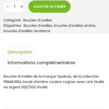
AJOUTER AU PANIER
q
u
a
Catégorie :
Boucles d'oreilles
n
Étiquettes :
Boucles d'oreilles
,
boucles d'oreilles ambre
,
t
boucles d'oreilles tendance
i
t
é
Description
d
e
Informations complémentaires
B
o
u
Boucles d’oreilles de la marque Opalook, de la collection
c
PRIMAVERA, boule d’ambre couleur cognac avec une feuille
l
en argent 925/000 rhodié.
e
s
d
'