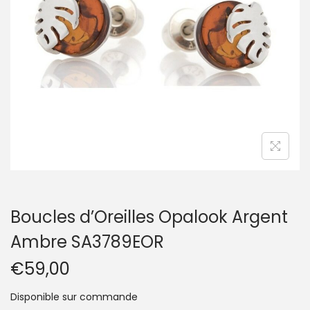
t
i
o
n
Boucles d’Oreilles Opalook Argent
Ambre SA3789EOR
€
59,00
Disponible sur commande