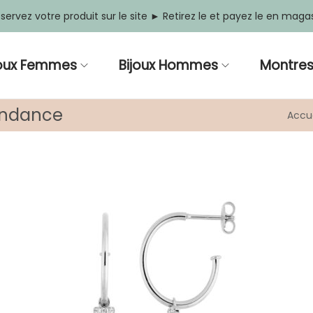
servez votre produit sur le site ► Retirez le et payez le en maga
joux Femmes
Bijoux Hommes
Montre
tendance
Accue