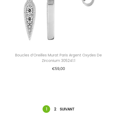
Boucles d’Oreilles Murat Paris Argent Oxydes De
Zirconium 305241.1
€
59,00
Ajouter au panier
1
2
SUIVANT