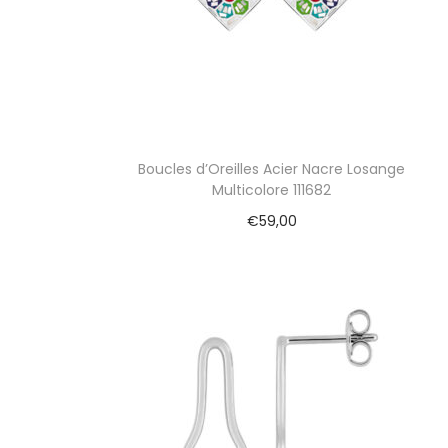
i
o
n
Boucles d’Oreilles Acier Nacre Losange
Multicolore 111682
€
59,00
Ajouter au panier