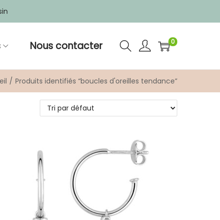
sin
0
s
Nous contacter
il
/
Produits identifiés “boucles d'oreilles tendance”