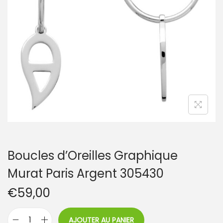
t
i
o
n
Boucles d’Oreilles Graphique
Murat Paris Argent 305430
€
59,00
AJOUTER AU PANIER