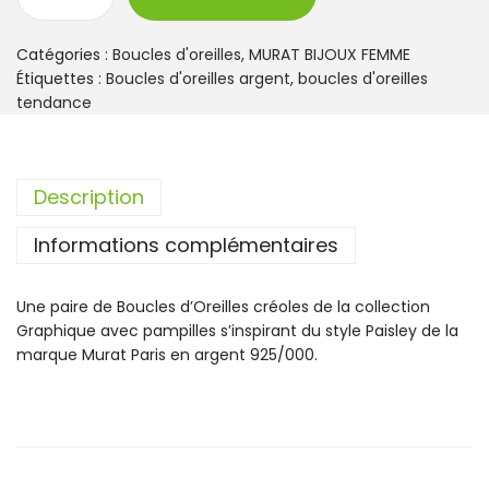
q
u
a
Catégories :
Boucles d'oreilles
,
MURAT BIJOUX FEMME
n
Étiquettes :
Boucles d'oreilles argent
,
boucles d'oreilles
t
tendance
i
t
é
Description
d
e
Informations complémentaires
B
o
u
Une paire de Boucles d’Oreilles créoles de la collection
c
Graphique avec pampilles s’inspirant du style Paisley de la
l
marque Murat Paris en argent 925/000.
e
s
d
'
O
r