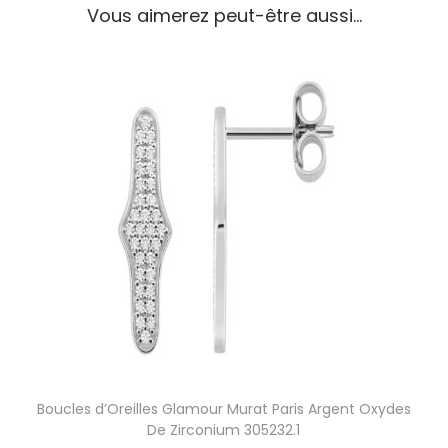
Vous aimerez peut-être aussi…
e
i
l
l
e
s
G
r
a
p
h
i
q
u
e
M
u
r
Boucles d’Oreilles Glamour Murat Paris Argent Oxydes
a
De Zirconium 305232.1
t