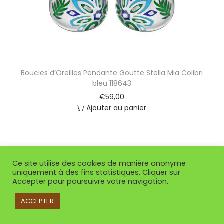
Boucles d’Oreilles Pendante Goutte Stella Mia Colibri
bleu 118643
€
59,00
Ajouter au panier
Ce site utilise des cookies de manière anonyme
uniquement à des fins statistiques. Cliquer sur
Accepter pour poursuivre votre navigation.
ACCEPTER
Copyright © 2026
So Or Villenave d'Ornon
| Propulsé par
Woostify
-
Mentions Légales