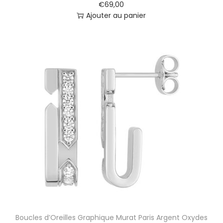
€
69,00
P
Ajouter au panier
a
r
i
s
A
r
g
e
n
t
3
0
5
4
3
0
Boucles d’Oreilles Graphique Murat Paris Argent Oxydes