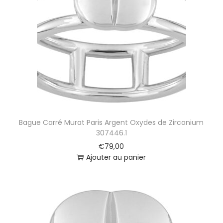
t
i
o
n
Bague Carré Murat Paris Argent Oxydes de Zirconium
307446.1
€
79,00
Ajouter au panier