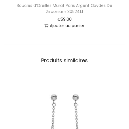
Z
Boucles d’Oreilles Murat Paris Argent Oxydes De
i
Zirconium 305241.1
r
€
59,00
c
Ajouter au panier
o
n
i
u
m
Produits similaires
3
0
5
2
3
6
.
1