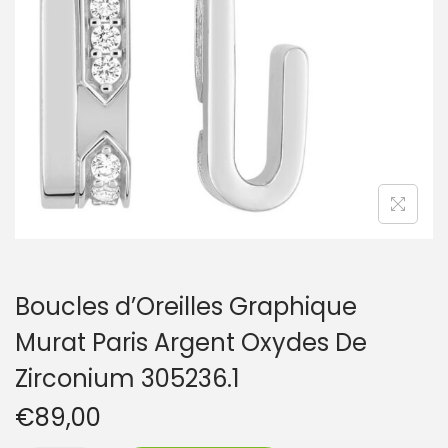
t
i
o
n
Boucles d’Oreilles Graphique
Murat Paris Argent Oxydes De
Zirconium 305236.1
€
89,00