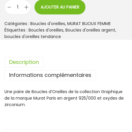
AJOUTER AU PANIER
q
u
a
Catégories :
Boucles d'oreilles
,
MURAT BIJOUX FEMME
n
Étiquettes :
Boucles d'oreilles
,
Boucles d'oreilles argent
,
t
boucles d'oreilles tendance
i
t
é
Description
d
e
Informations complémentaires
B
o
u
Une paire de Boucles d’Oreilles de la collection Graphique
c
de la marque Murat Paris en argent 925/000 et oxydes de
l
zirconium.
e
s
d
'