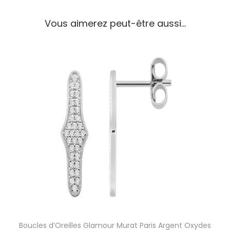
O
r
Vous aimerez peut-être aussi…
e
i
l
l
e
s
G
r
a
p
h
i
q
u
e
M
u
r
Boucles d’Oreilles Glamour Murat Paris Argent Oxydes
a