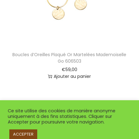
Boucles d’Oreilles Plaqué Or Martelées Mademoiselle
Go 606503
€
59,00
Ajouter au panier
Ce site utilise des cookies de manière anonyme
uniquement à des fins statistiques. Cliquer sur
Accepter pour poursuivre votre navigation.
ACCEPTER
Copyright © 2026
So Or Villenave d'Ornon
| Propulsé par