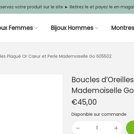
servez votre produit sur le site ► Retirez le et payez le en maga
joux Femmes
Bijoux Hommes
Montre
illes Plaqué Or Cœur et Perle Mademoiselle Go 605502
Boucles d’Oreille
Mademoiselle Go
€
45,00
Disponible sur commande
q