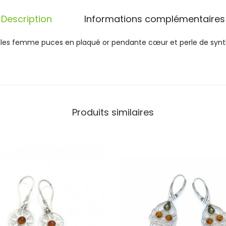
e
i
Description
Informations complémentaires
l
l
eilles femme puces en plaqué or pendante cœur et perle de synt
e
s
P
l
a
q
Produits similaires
u
é
O
r
C
œ
u
r
e
t
P