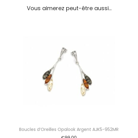
O
Vous aimerez peut-être aussi…
r
e
i
l
l
e
s
O
p
a
l
o
o
k
A
r
g
e
Boucles d’Oreilles Opalook Argent AJK5-952MR
n
t
€
99,00