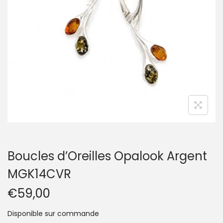
t
i
o
n
Boucles d’Oreilles Opalook Argent
MGK14CVR
€
59,00
Disponible sur commande