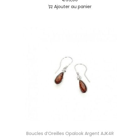
M
Ajouter au panier
G
K
1
4
C
V
R
Boucles d’Oreilles Opalook Argent AJK4R