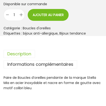
Disponible sur commande
AJOUTER AU PANIER
q
u
a
Catégorie :
Boucles d'oreilles
n
Étiquettes :
bijoux anti-allergique
,
Bijoux tendance
t
i
t
Description
é
d
Informations complémentaires
e
B
o
Paire de Boucles d’oreilles pendante de la marque Stella
u
Mia en acier inoxydable et nacre en forme de goutte avec
c
motif colibri bleu.
l
e
s
d