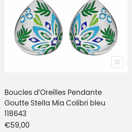
t
i
o
n
Boucles d’Oreilles Pendante
Goutte Stella Mia Colibri bleu
118643
€
59,00