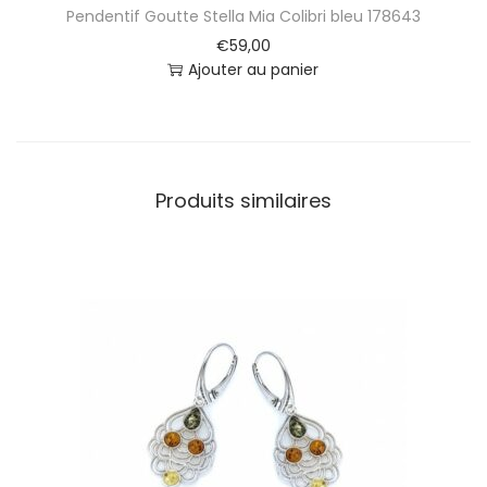
l
Pendentif Goutte Stella Mia Colibri bleu 178643
e
€
59,00
u
Ajouter au panier
1
1
8
6
4
3
Produits similaires