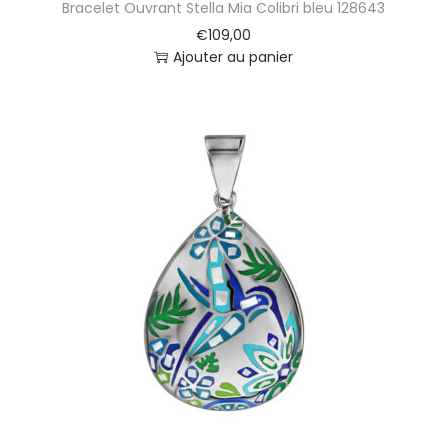
Bracelet Ouvrant Stella Mia Colibri bleu 128643
t
t
€
109,00
e
Ajouter au panier
S
t
e
l
l
a
M
i
a
C
o
l
i
b
r
i
b