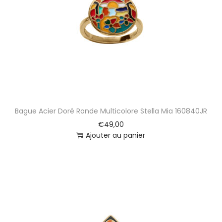
t
i
o
n
Bague Acier Doré Ronde Multicolore Stella Mia 160840JR
€
49,00
Ajouter au panier