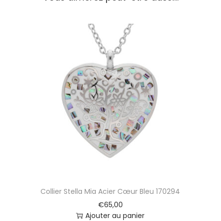
e
i
l
l
e
S
t
e
l
l
a
M
i
a
A
c
i
Collier Stella Mia Acier Cœur Bleu 170294
e
r
€
65,00
P
Ajouter au panier