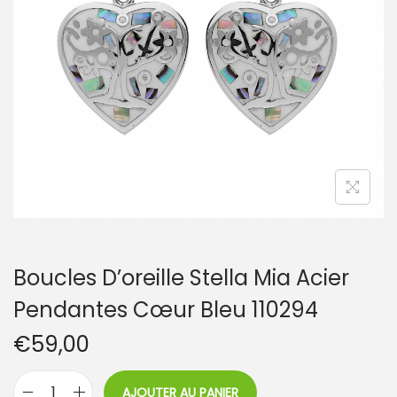
t
i
o
n
Boucles D’oreille Stella Mia Acier
Pendantes Cœur Bleu 110294
€
59,00
AJOUTER AU PANIER