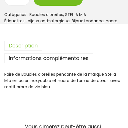
q
u
a
Catégories :
Boucles d'oreilles
,
STELLA MIA
n
Étiquettes :
bijoux anti-allergique
,
Bijoux tendance
,
nacre
t
i
t
Description
é
d
Informations complémentaires
e
B
o
Paire de Boucles d’oreilles pendante de la marque Stella
u
Mia en acier inoxydable et nacre de forme de cœur avec
c
motif arbre de vie bleu.
l
e
s
D
'
o
Vous aimerez peut-être aussi…
r