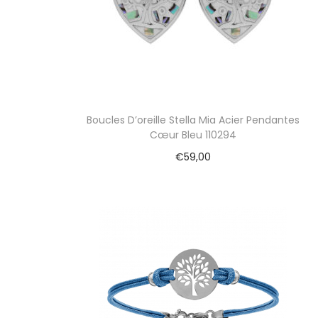
i
o
n
Boucles D’oreille Stella Mia Acier Pendantes
Cœur Bleu 110294
€
59,00
Ajouter au panier