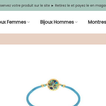
servez votre produit sur le site ► Retirez le et payez le en maga
joux Femmes
Bijoux Hommes
Montre