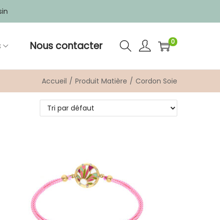
sin
0
s
Nous contacter
Accueil
/
Produit Matière
/
Cordon Soie