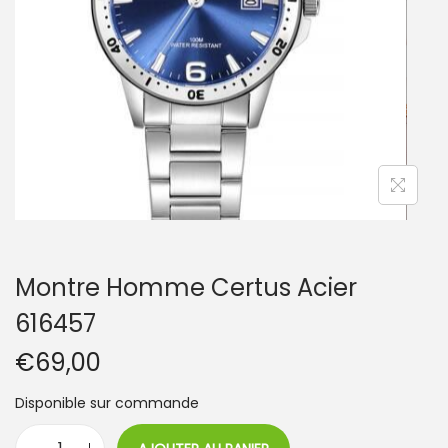
t
i
o
n
Montre Homme Certus Acier
616457
€
69,00
Disponible sur commande