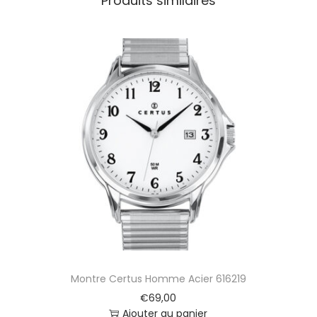
Produits similaires
e
C
e
r
t
u
s
A
c
i
e
r
6
1
6
4
5
7
Montre Certus Homme Acier 616219
€
69,00
Ajouter au panier