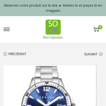
Réservez votre produit sur le site ► Retirez le et payez le en
magasin
0
P
P
a
a
s
s
s
s
e
e
PRÉCÉDENT
SUIVANT
r
r
à
a
l
u
a
c
n
o
a
n
v
t
i
e
g
n
a
u