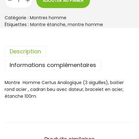
AJOUTER AU PANIER
q
u
a
Catégorie :
Montres homme
n
Étiquettes :
Montre étanche
,
montre homme
t
i
t
Description
é
d
Informations complémentaires
e
M
o
Montre Homme Certus Analogique (3 aiguilles), boitier
n
rond acier , cadran beu avec dateur, bracelet en acier,
t
étanche 100m.
r
e
H
o
m
m