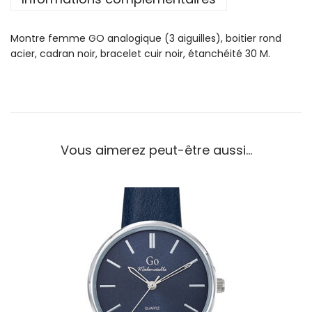
o
n
Montre femme GO analogique (3 aiguilles), boitier rond
t
acier, cadran noir, bracelet cuir noir, étanchéité 30 M.
r
e
G
o
F
e
Vous aimerez peut-être aussi…
m
m
e
C
u
i
r
N
o
i
r