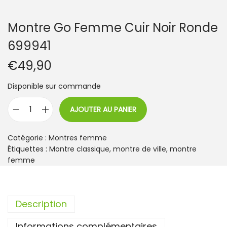
Montre Go Femme Cuir Noir Ronde
699941
€
49,90
Disponible sur commande
AJOUTER AU PANIER
q
u
a
Catégorie :
Montres femme
n
Étiquettes :
Montre classique
,
montre de ville
,
montre
t
femme
i
t
é
Description
d
e
Informations complémentaires
M