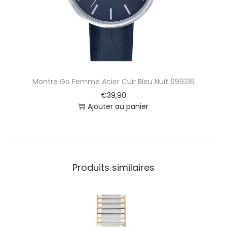
R
o
n
d
e
6
9
Montre Go Femme Acier Cuir Bleu Nuit 699316
9
9
€
39,90
4
Ajouter au panier
1
Produits similaires