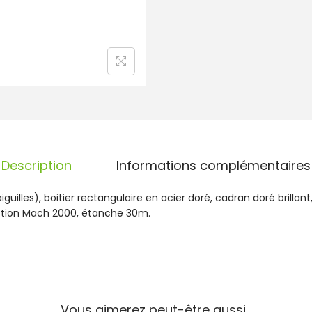
e
M
a
c
h
2
0
0
0
A
c
Description
Informations complémentaires
i
e
guilles), boitier rectangulaire en acier doré, cadran doré brillant
r
ection Mach 2000, étanche 30m.
6
7
1
1
0
9
Vous aimerez peut-être aussi…