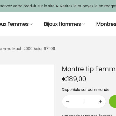
servez votre produit sur le site ► Retirez le et payez le en maga
joux Femmes
Bijoux Hommes
Montre
Femme Mach 2000 Acier 671109
Montre Lip Femme
€
189,00
Disponible sur commande
q
u
a