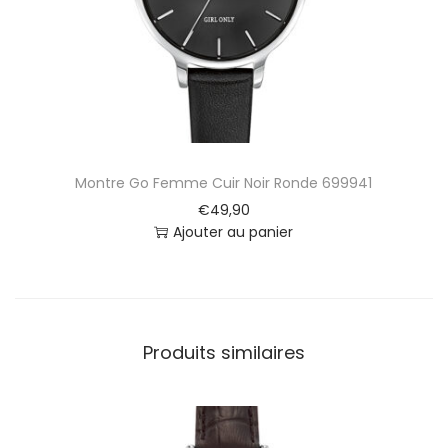
r
B
l
e
u
N
u
i
Montre Go Femme Cuir Noir Ronde 699941
t
6
€
49,90
9
Ajouter au panier
9
3
1
6
Produits similaires