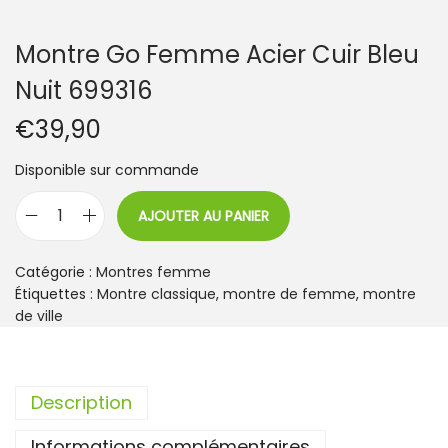
Montre Go Femme Acier Cuir Bleu
Nuit 699316
€
39,90
Disponible sur commande
AJOUTER AU PANIER
q
u
a
Catégorie :
Montres femme
n
Étiquettes :
Montre classique
,
montre de femme
,
montre
t
de ville
i
t
é
Description
d
e
Informations complémentaires
M