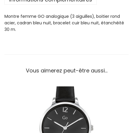
o
n
Montre femme GO analogique (3 aiguilles), boitier rond
t
acier, cadran bleu nuit, bracelet cuir bleu nuit, étanchéité
r
30 m.
e
G
o
F
e
m
Vous aimerez peut-être aussi…
m
e
A
c
i
e
r
C
u
i