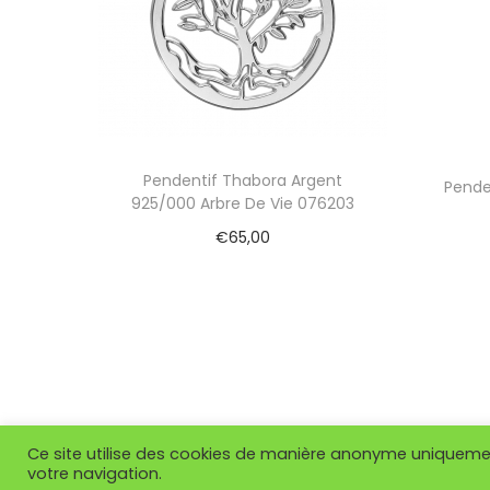
Pendentif Thabora Argent
Pende
925/000 Arbre De Vie 076203
€
65,00
Ajouter au panier
Ce site utilise des cookies de manière anonyme uniquement
votre navigation.
Copyright