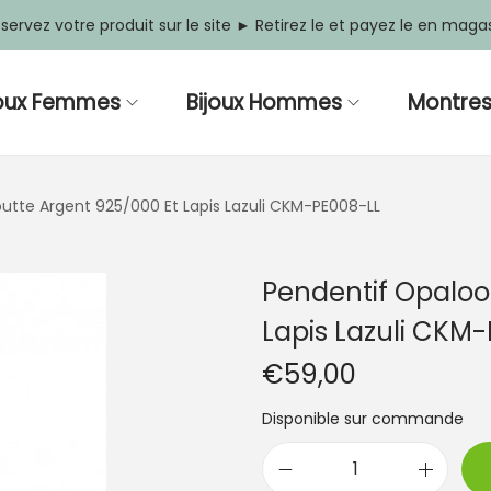
servez votre produit sur le site ► Retirez le et payez le en maga
joux Femmes
Bijoux Hommes
Montre
utte Argent 925/000 Et Lapis Lazuli CKM-PE008-LL
Pendentif Opaloo
Lapis Lazuli CKM
€
59,00
Disponible sur commande
q