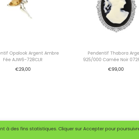
P
E
0
0
8
-
L
L
ntif Opalook Argent Ambre
Pendentif Thabora Arg
Fée AJW6-728CLR
925/000 Camée Noir 072
€
29,00
€
99,00
Ajouter au panier
Ajouter au panier
 à des fins statistiques. Cliquer sur Accepter pour poursuivr
 © 2026
So Or Villenave d'Ornon
| Propulsé par
Woostify
-
Mentio