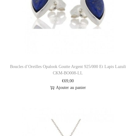
i
o
n
Boucles d’Oreilles Opalook Goutte Argent 925/000 Et Lapis Lazuli
CKM-BO008-LL
€
69,00
Ajouter au panier