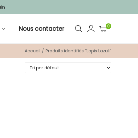
sin
0
s
Nous contacter
Accueil
/
Produits identifiés “Lapis Lazuli”