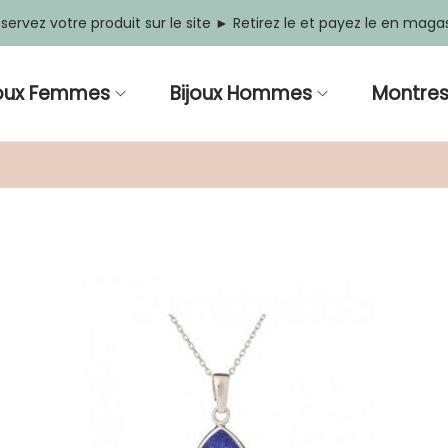
servez votre produit sur le site ► Retirez le et payez le en maga
joux Femmes
Bijoux Hommes
Montre