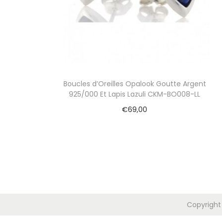
i
o
n
Boucles d’Oreilles Opalook Goutte Argent
925/000 Et Lapis Lazuli CKM-BO008-LL
€
69,00
Ajouter au panier
Copyright