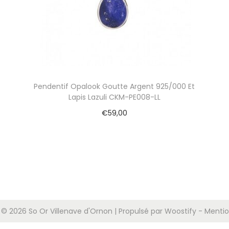
Pendentif Opalook Goutte Argent 925/000 Et
Lapis Lazuli CKM-PE008-LL
€
59,00
Ajouter au panier
 © 2026
So Or Villenave d'Ornon
| Propulsé par
Woostify
-
Mentio