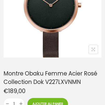
t
i
o
n
Montre Obaku Femme Acier Rosé
Collection Dok V227LXVNMN
€
189,00
AJOUTER AU PANIER