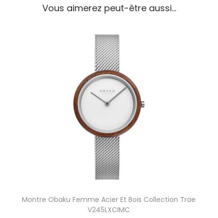
Vous aimerez peut-être aussi…
F
e
m
m
e
A
c
i
e
r
R
o
s
é
C
o
l
l
Montre Obaku Femme Acier Et Bois Collection Trae
e
V245LXCIMC
c