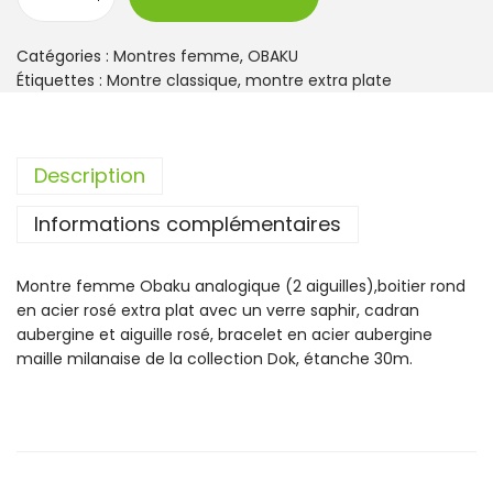
q
u
a
Catégories :
Montres femme
,
OBAKU
n
Étiquettes :
Montre classique
,
montre extra plate
t
i
t
Description
é
d
Informations complémentaires
e
M
o
Montre femme Obaku analogique (2 aiguilles),boitier rond
n
en acier rosé extra plat avec un verre saphir, cadran
t
aubergine et aiguille rosé, bracelet en acier aubergine
r
maille milanaise de la collection Dok, étanche 30m.
e
O
b
a
k
u