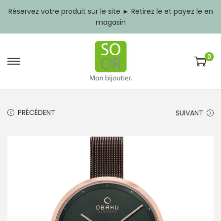
Réservez votre produit sur le site ► Retirez le et payez le en
magasin
0
P
P
a
a
s
s
s
s
e
e
PRÉCÉDENT
SUIVANT
r
r
à
a
l
u
a
c
n
o
a
n
v
t
i
e
g
n
a
u