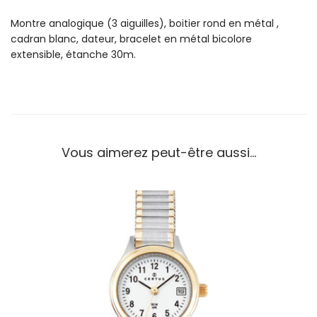
o
Montre analogique (3 aiguilles), boitier rond en métal ,
n
cadran blanc, dateur, bracelet en métal bicolore
t
extensible, étanche 30m.
r
e
C
e
r
t
Vous aimerez peut-être aussi…
u
s
F
e
m
m
e
A
c
i
e