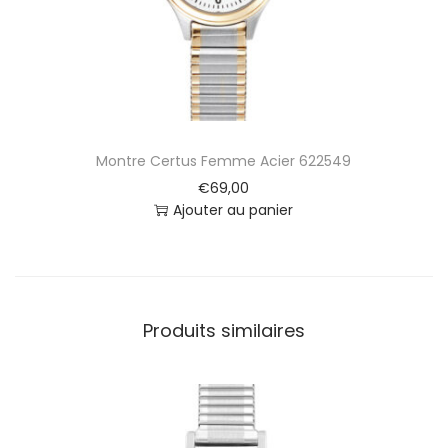
r
B
i
c
o
l
o
Montre Certus Femme Acier 622549
r
e
€
69,00
6
Ajouter au panier
4
2
3
1
8
Produits similaires