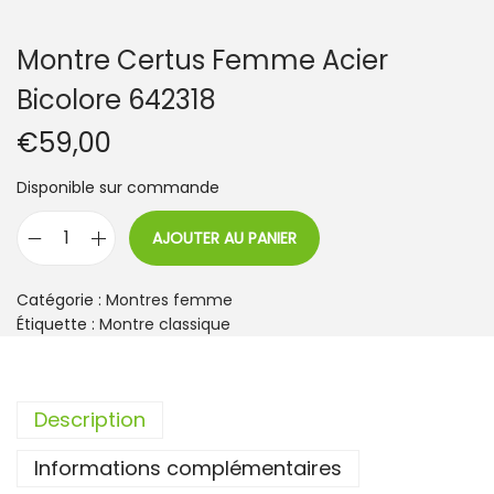
Montre Certus Femme Acier
Bicolore 642318
€
59,00
Disponible sur commande
AJOUTER AU PANIER
q
u
a
Catégorie :
Montres femme
n
Étiquette :
Montre classique
t
i
t
Description
é
d
Informations complémentaires
e
M