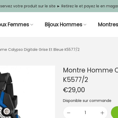
servez votre produit sur le site ► Retirez le et payez le en maga
joux Femmes
Bijoux Hommes
Montre
e Calypso Digitale Grise Et Bleue K5577/2
Montre Homme Cal
K5577/2
€
29,00
Disponible sur commande
q