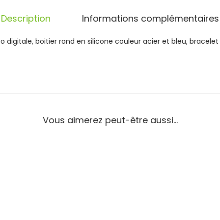
C
a
Description
Informations complémentaires
l
y
gitale, boitier rond en silicone couleur acier et bleu, bracelet e
p
s
o
D
i
g
i
Vous aimerez peut-être aussi…
t
a
l
e
G
r
i
s
e
E