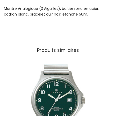
o
Montre Analogique (3 Aiguilles), boitier rond en acier,
n
cadran blanc, bracelet cuir noir, étanche 50m.
t
r
e
C
e
r
Produits similaires
t
u
s
H
o
m
m
e
C
u
i
r