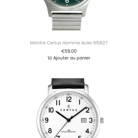
N
o
i
r
6
1
Montre Certus Homme Acier 615827
0
8
€
59,00
8
Ajouter au panier
1