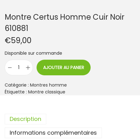
Montre Certus Homme Cuir Noir
610881
€
59,00
Disponible sur commande
AJOUTER AU PANIER
q
u
a
Catégorie :
Montres homme
n
Étiquette :
Montre classique
t
i
t
Description
é
d
Informations complémentaires
e
M