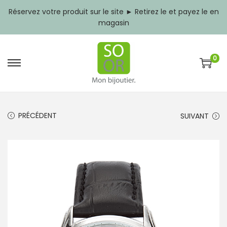
Réservez votre produit sur le site ► Retirez le et payez le en
magasin
0
P
P
a
a
s
s
s
s
e
e
PRÉCÉDENT
SUIVANT
r
r
à
a
l
u
a
c
n
o
a
n
v
t
i
e
g
n
a
u