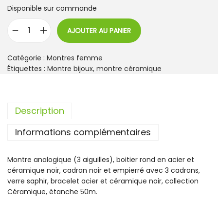
Disponible sur commande
AJOUTER AU PANIER
q
u
a
Catégorie :
Montres femme
n
Étiquettes :
Montre bijoux
,
montre céramique
t
i
t
Description
é
d
Informations complémentaires
e
M
o
Montre analogique (3 aiguilles), boitier rond en acier et
n
céramique noir, cadran noir et empierré avec 3 cadrans,
t
verre saphir, bracelet acier et céramique noir, collection
r
Céramique, étanche 50m.
e
F
e