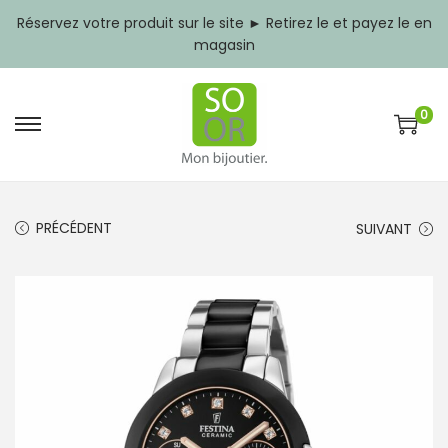
Réservez votre produit sur le site ► Retirez le et payez le en
magasin
0
P
P
a
a
s
s
s
s
e
e
PRÉCÉDENT
SUIVANT
r
r
à
a
l
u
a
c
n
o
a
n
v
t
i
e
g
n
a
u