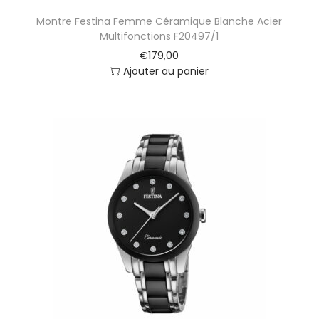
o
Montre Festina Femme Céramique Blanche Acier
i
Multifonctions F20497/1
r
€
179,00
e
Ajouter au panier
A
c
i
e
r
M
u
l
t
i
f
o
n
c
t
i