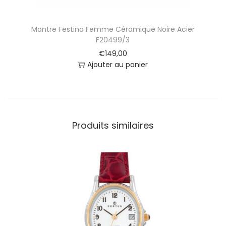
o
n
s
Montre Festina Femme Céramique Noire Acier
F
F20499/3
2
€
149,00
0
Ajouter au panier
4
9
7
/
3
Produits similaires