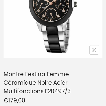
t
i
o
n
Montre Festina Femme
Céramique Noire Acier
Multifonctions F20497/3
€
179,00