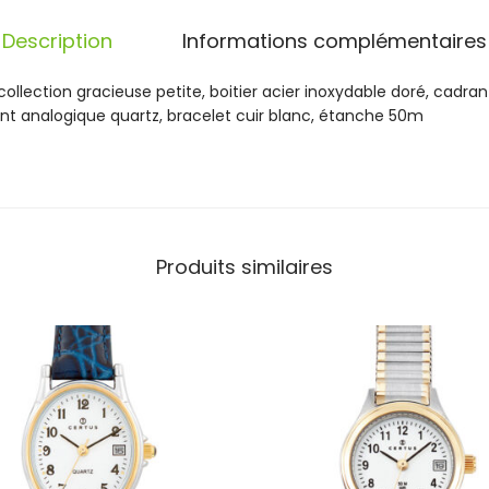
a
c
Description
Informations complémentaires
i
e
lection gracieuse petite, boitier acier inoxydable doré, cadran b
u
t analogique quartz, bracelet cuir blanc, étanche 50m
s
e
P
e
t
i
Produits similaires
t
e
F
e
m
m
e
C
W