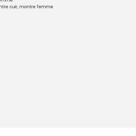
femme
tre cuir
,
montre femme