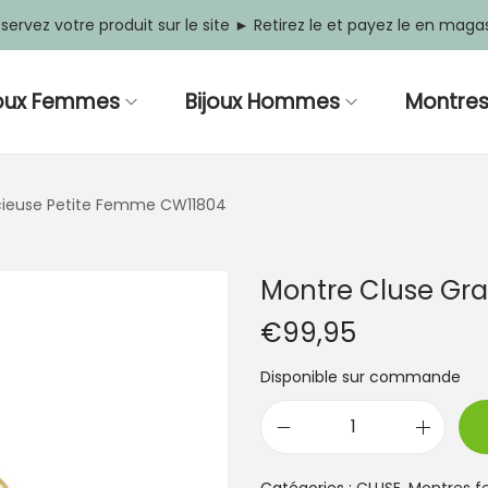
servez votre produit sur le site ► Retirez le et payez le en maga
joux Femmes
Bijoux Hommes
Montre
cieuse Petite Femme CW11804
Montre Cluse Gr
€
99,95
Disponible sur commande
q
u
a