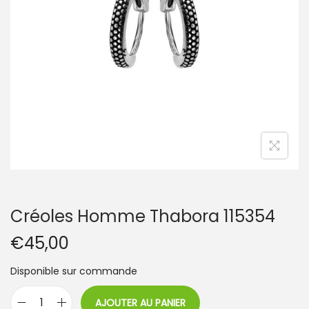
t
i
o
n
Créoles Homme Thabora 115354
€
45,00
Disponible sur commande
AJOUTER AU PANIER