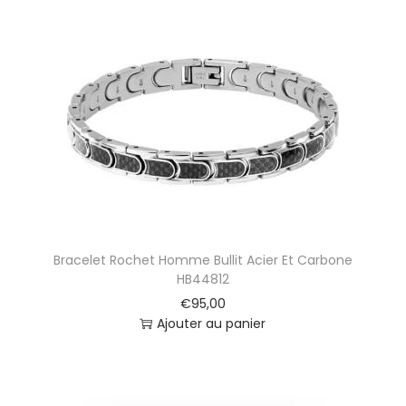
e
T
h
a
b
o
r
a
1
1
5
3
5
Bracelet Rochet Homme Bullit Acier Et Carbone
4
HB44812
€
95,00
Ajouter au panier