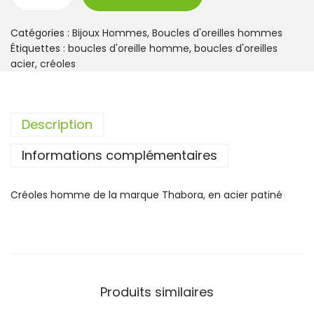
q
u
a
Catégories :
Bijoux Hommes
,
Boucles d'oreilles hommes
n
Étiquettes :
boucles d'oreille homme
,
boucles d'oreilles
t
acier
,
créoles
i
t
é
Description
d
e
Informations complémentaires
C
r
é
Créoles homme de la marque Thabora, en acier patiné
o
l
e
s
H
o
Produits similaires
m
m