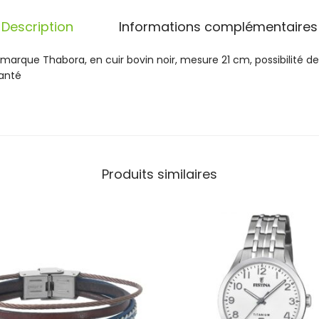
h
a
Description
Informations complémentaires
b
o
arque Thabora, en cuir bovin noir, mesure 21 cm, possibilité de
r
manté
a
A
c
i
e
r
Produits similaires
e
t
C
u
i
r
B
1
2
2