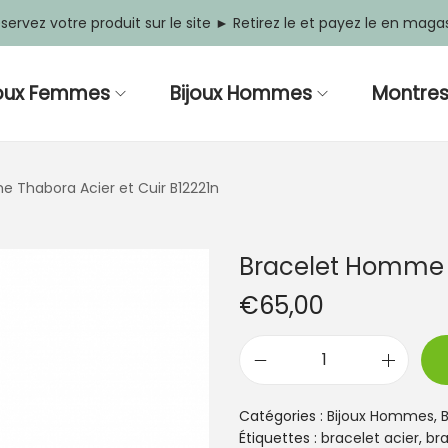
servez votre produit sur le site ► Retirez le et payez le en maga
joux Femmes
Bijoux Hommes
Montre
 Thabora Acier et Cuir B12221n
Bracelet Homme T
€
65,00
q
u
a
Catégories :
Bijoux Hommes
,
n
Étiquettes :
bracelet acier
,
br