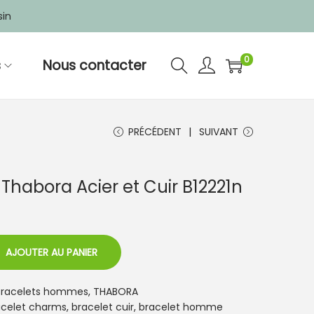
sin
0
s
Nous contacter
PRÉCÉDENT
SUIVANT
habora Acier et Cuir B12221n
AJOUTER AU PANIER
Bracelets hommes
,
THABORA
acelet charms
,
bracelet cuir
,
bracelet homme