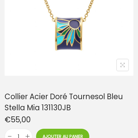
t
i
o
n
Collier Acier Doré Tournesol Bleu
Stella Mia 131130JB
€
55,00
AJOUTER AU PANIER