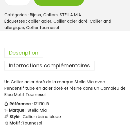
q
u
a
Catégories :
Bijoux
,
Colliers
,
STELLA MIA
n
Étiquettes :
collier acier
,
Collier acier doré
,
Collier anti
t
allergique
,
Collier tournesol
i
t
é
Description
d
e
Informations complémentaires
C
o
l
Un Collier acier doré de la marque Stella Mia avec
l
Pendentif tube en acier doré et résine dans un Camaïeu de
i
Bleu Motif Tournesol.
e
r
💍
Référence
: 131130JB
A
✨
Marque
: Stella Mia
c
🌈
Style
: Collier résine bleue
i
🎨
Motif
:Tournesol
e