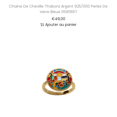
e
Chaine De Cheville Thabora Argent 925/000 Perles De
l
Verre Bleue 059065T
l
€
49,00
a
Ajouter au panier
M
i
a
1
3
1
1
3
0
J
B