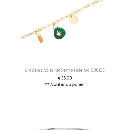
G
o
6
0
5
5
1
7
Bracelet Acier Mademoiselle Go 608105
€
35,00
Ajouter au panier