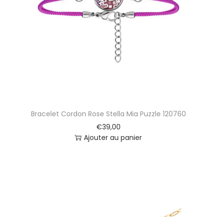
r
a
b
e
s
q
u
e
M
a
Bracelet Cordon Rose Stella Mia Puzzle 120760
d
e
€
39,00
m
Ajouter au panier
o
i
s
e
l
l
e