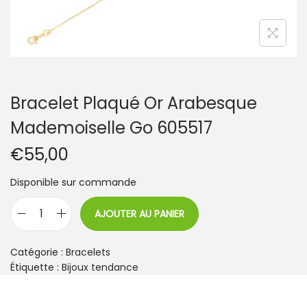
t
i
o
n
Bracelet Plaqué Or Arabesque
Mademoiselle Go 605517
€
55,00
Disponible sur commande
AJOUTER AU PANIER
q
u
a
Catégorie :
Bracelets
n
Étiquette :
Bijoux tendance
t
i