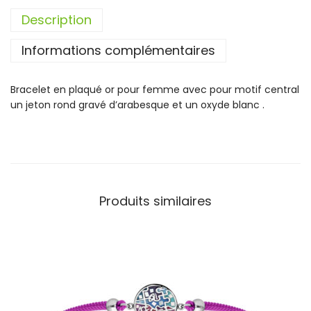
t
Description
é
d
Informations complémentaires
e
B
r
Bracelet en plaqué or pour femme avec pour motif central
a
un jeton rond gravé d’arabesque et un oxyde blanc .
c
e
l
e
t
P
Produits similaires
l
a
q
u
é
O
r
A