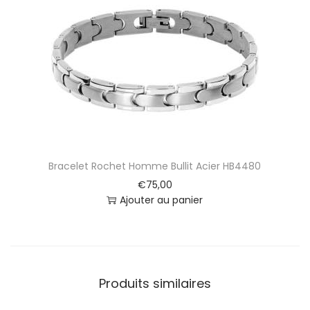
H
o
m
m
e
M
a
r
i
n
a
Bracelet Rochet Homme Bullit Acier HB4480
A
€
75,00
c
Ajouter au panier
i
e
r
B
0
Produits similaires
6
2