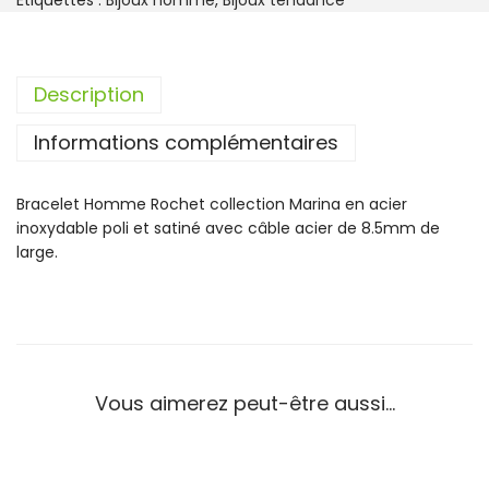
Étiquettes :
Bijoux homme
,
Bijoux tendance
t
i
t
Description
é
d
Informations complémentaires
e
B
r
Bracelet Homme Rochet collection Marina en acier
a
inoxydable poli et satiné avec câble acier de 8.5mm de
c
large.
e
l
e
t
R
o
Vous aimerez peut-être aussi…
c
h
e
t