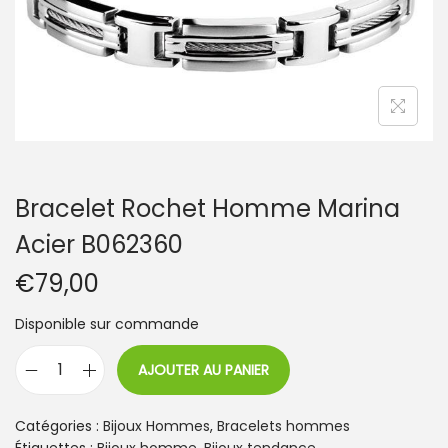
t
i
o
n
Bracelet Rochet Homme Marina
Acier B062360
€
79,00
Disponible sur commande
AJOUTER AU PANIER
q
u
a
Catégories :
Bijoux Hommes
,
Bracelets hommes
n