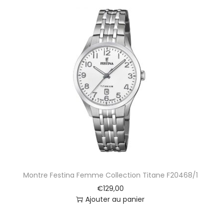
3
6
0
Montre Festina Femme Collection Titane F20468/1
€
129,00
Ajouter au panier