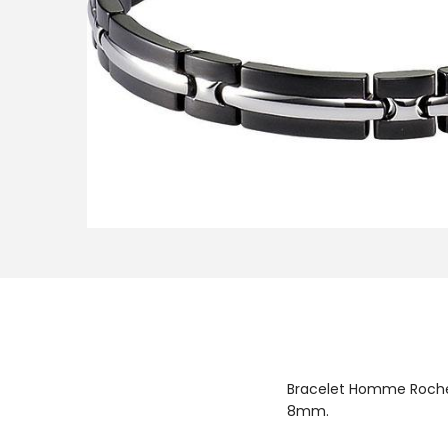
i
o
n
Bracelet Homme Rochet 
8mm.