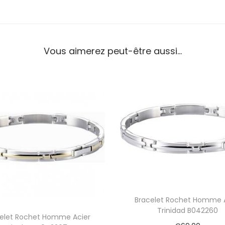
h
e
t
H
o
Vous aimerez peut-être aussi…
m
m
e
A
c
i
e
r
B
i
c
o
l
Bracelet Rochet Homme 
o
Trinidad B042260
r
elet Rochet Homme Acier
e