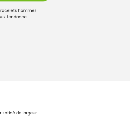
Bracelets hommes
joux tendance
r satiné de largeur