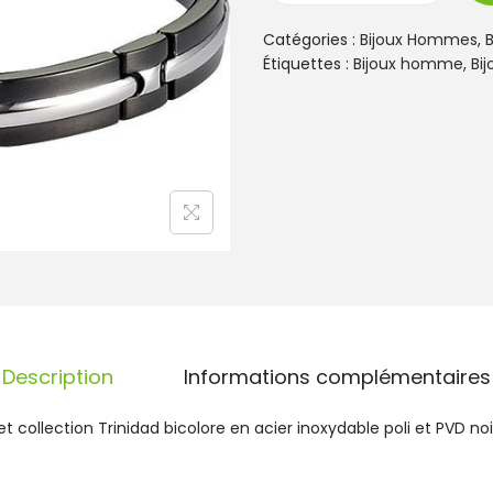
u
a
Catégories :
Bijoux Hommes
,
n
Étiquettes :
Bijoux homme
,
Bi
t
i
t
é
d
e
B
r
a
c
e
l
Description
Informations complémentaires
e
t
R
collection Trinidad bicolore en acier inoxydable poli et PVD noi
o
c