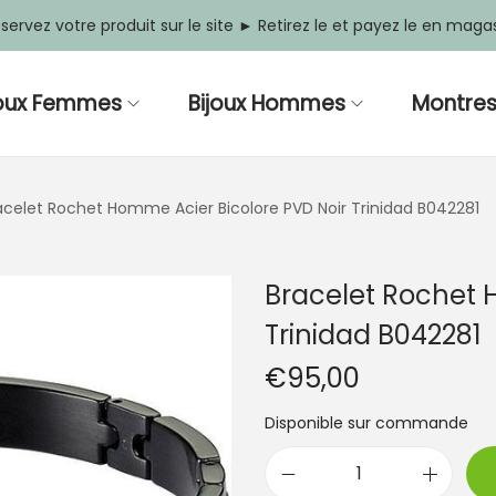
servez votre produit sur le site ► Retirez le et payez le en maga
joux Femmes
Bijoux Hommes
Montre
acelet Rochet Homme Acier Bicolore PVD Noir Trinidad B042281
Bracelet Rochet 
Trinidad B042281
€
95,00
Disponible sur commande
q