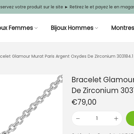
servez votre produit sur le site ► Retirez le et payez le en maga
joux Femmes
Bijoux Hommes
Montre
celet Glamour Murat Paris Argent Oxydes De Zirconium 303184.1
Bracelet Glamour
De Zirconium 3031
€
79,00
q
u