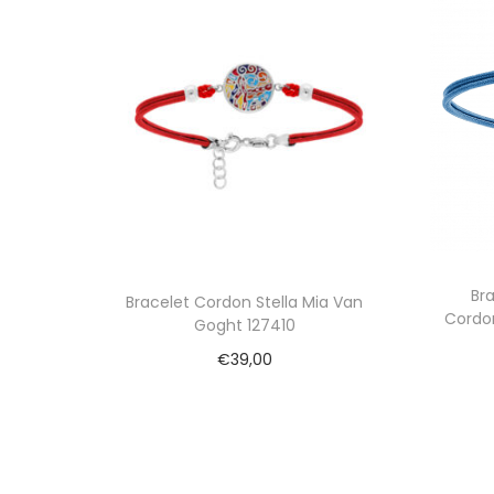
Br
Bracelet Cordon Stella Mia Van
Cordon
Goght 127410
€
39,00
Ajouter au panier