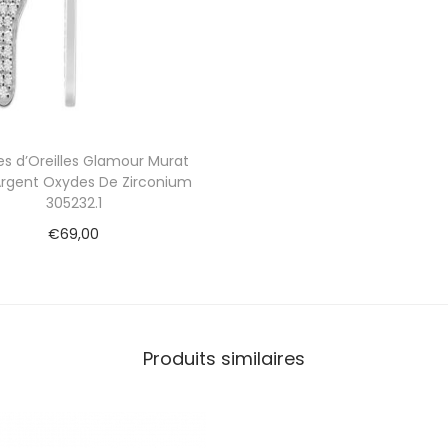
y
d
e
s
D
e
Z
es d’Oreilles Glamour Murat
i
 Argent Oxydes De Zirconium
r
305232.1
c
o
€
69,00
n
Ajouter au panier
i
u
m
3
Produits similaires
0
3
1
8
4