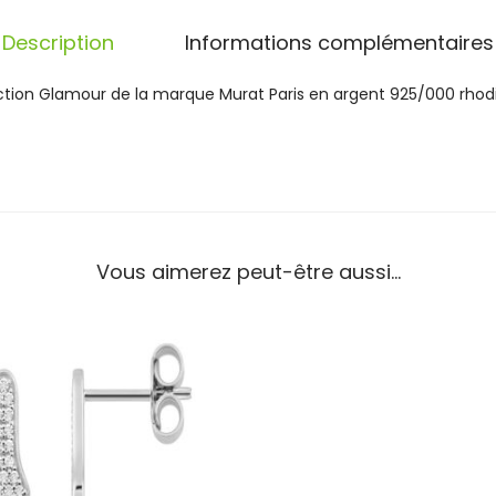
u
Description
Informations complémentaires
r
M
u
ection Glamour de la marque Murat Paris en argent 925/000 rhod
r
a
t
P
a
r
i
Vous aimerez peut-être aussi…
s
A
r
g
e
n
t
O
x