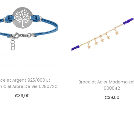
.
1
acelet Argent 925/000 Et
Bracelet Acier Mademoisel
 Ciel Arbre De Vie 028072C
608042
€
39,00
€
39,00
Ajouter au panier
Ajouter au panier