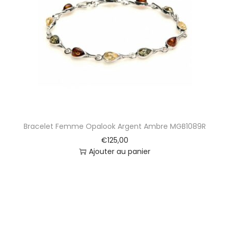
t
i
o
n
Bracelet Femme Opalook Argent Ambre MGB1089R
€
125,00
Ajouter au panier