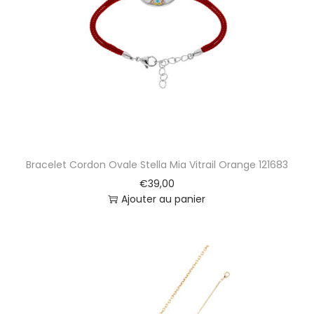
m
o
i
s
e
l
l
e
G
o
Bracelet Cordon Ovale Stella Mia Vitrail Orange 121683
6
0
€
39,00
8
Ajouter au panier
0
3
9