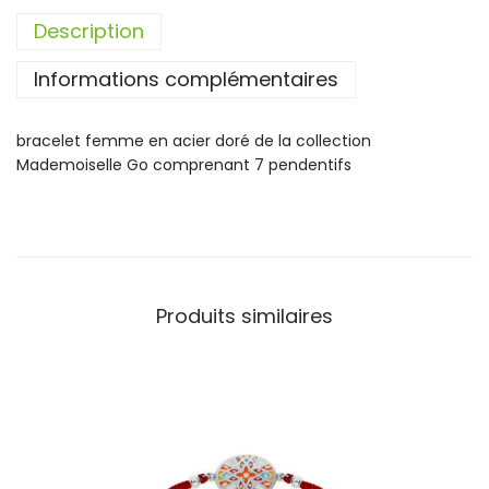
t
Description
é
d
Informations complémentaires
e
B
r
bracelet femme en acier doré de la collection
a
Mademoiselle Go comprenant 7 pendentifs
c
e
l
e
t
A
Produits similaires
c
i
e
r
M
a
d
e