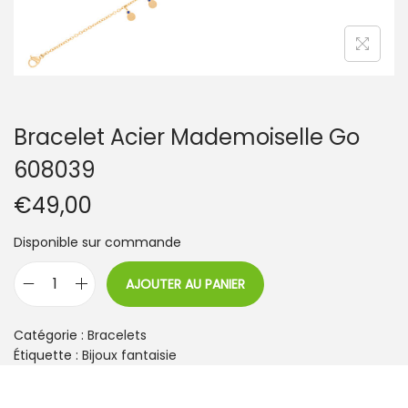
t
i
o
n
Bracelet Acier Mademoiselle Go
608039
€
49,00
Disponible sur commande
AJOUTER AU PANIER
q
u
a
Catégorie :
Bracelets
n
Étiquette :
Bijoux fantaisie
t
i