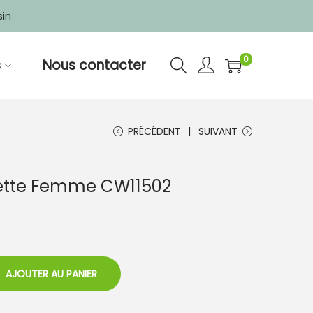
sin
0
s
Nous contacter
PRÉCÉDENT
SUIVANT
uette Femme CW11502
AJOUTER AU PANIER