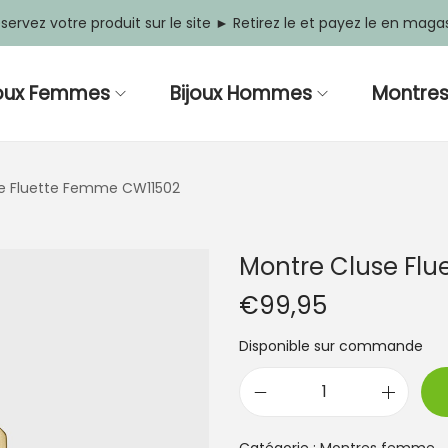
servez votre produit sur le site ► Retirez le et payez le en maga
joux Femmes
Bijoux Hommes
Montre
e Fluette Femme CW11502
Montre Cluse Fl
€
99,95
Disponible sur commande
q
u
a