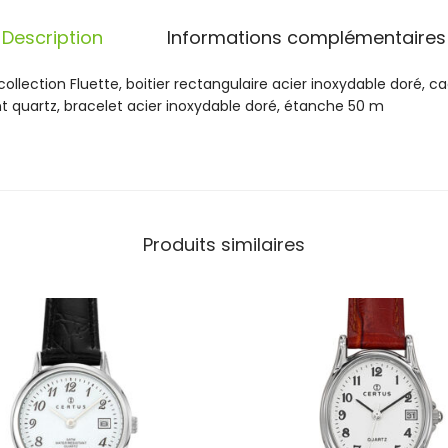
u
e
Description
Informations complémentaires
t
t
lection Fluette, boitier rectangulaire acier inoxydable doré, cad
e
 quartz, bracelet acier inoxydable doré, étanche 50 m
F
e
m
m
e
C
Produits similaires
W
1
1
5
0
2