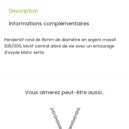
t
Description
é
d
Informations complémentaires
e
P
e
Pendentif rond de 16mm de diamètre en argent massif
n
925/000, Motif central arbre de vie avec un entourage
d
d’oxyde blanc sertis.
e
n
t
i
f
T
Vous aimerez peut-être aussi…
h
a
b
o
r
a