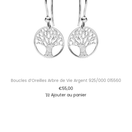
e
n
t
9
2
5
/
0
0
0
0
7
Boucles d’Oreilles Arbre de Vie Argent 925/000 015560
1
€
55,00
3
Ajouter au panier
9
6