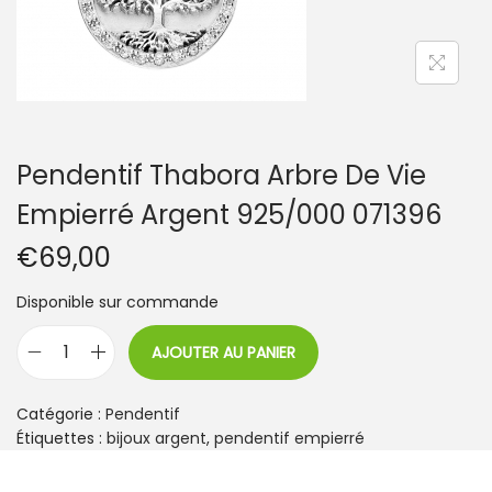
t
i
o
n
Pendentif Thabora Arbre De Vie
Empierré Argent 925/000 071396
€
69,00
Disponible sur commande
AJOUTER AU PANIER
q
u
a
Catégorie :
Pendentif
n
Étiquettes :
bijoux argent
,
pendentif empierré
t
i