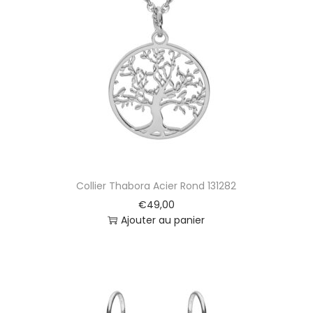
A
r
b
r
e
D
e
V
i
e
E
m
Collier Thabora Acier Rond 131282
p
i
€
49,00
e
Ajouter au panier
r
r
é
A
r
g