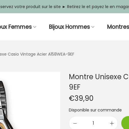
servez votre produit sur le site ► Retirez le et payez le en maga
joux Femmes
Bijoux Hommes
Montre
exe Casio Vintage Acier A158WEA-9EF
Montre Unisexe C
9EF
€
39,90
Disponible sur commande
q