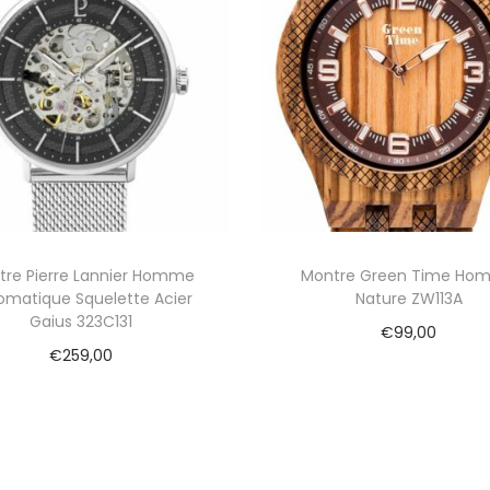
tre Pierre Lannier Homme
Montre Green Time Ho
omatique Squelette Acier
Nature ZW113A
Gaius 323C131
€
99,00
€
259,00
Ajouter au panier
Ajouter au panier