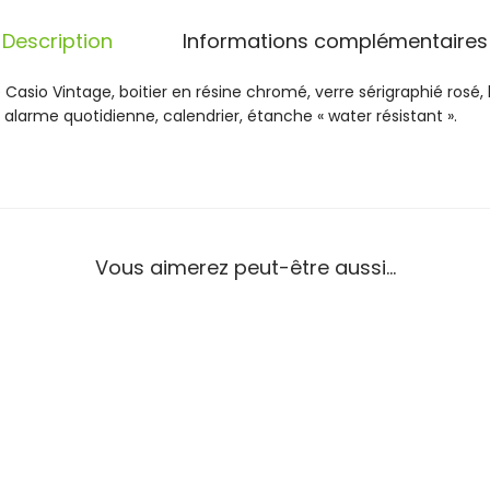
x
e
Description
Informations complémentaires
C
a
 Casio Vintage, boitier en résine chromé, verre sérigraphié rosé, 
s
alarme quotidienne, calendrier, étanche « water résistant ».
i
o
V
i
n
t
Vous aimerez peut-être aussi…
a
g
e
A
c
i
e
r
A
1