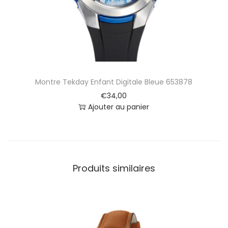
i
t
a
l
e
V
e
Montre Tekday Enfant Digitale Bleue 653878
r
t
€
34,00
e
Ajouter au panier
6
5
4
7
2
Produits similaires
9