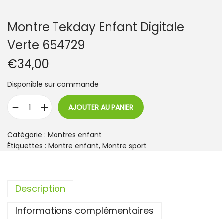
Montre Tekday Enfant Digitale
Verte 654729
€
34,00
Disponible sur commande
AJOUTER AU PANIER
q
u
a
Catégorie :
Montres enfant
n
Étiquettes :
Montre enfant
,
Montre sport
t
i
t
Description
é
d
Informations complémentaires
e
M