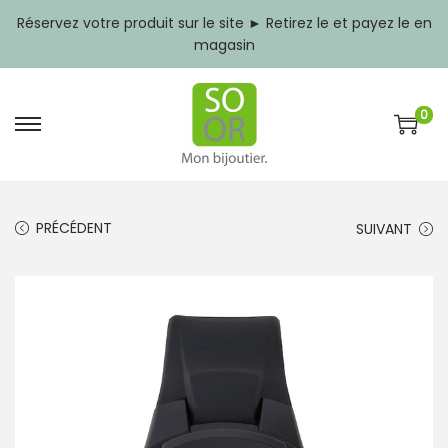
Réservez votre produit sur le site ► Retirez le et payez le en
magasin
0
P
P
a
a
s
s
s
s
e
e
PRÉCÉDENT
SUIVANT
r
r
à
a
l
u
a
c
n
o
a
n
v
t
i
e
g
n
a
u