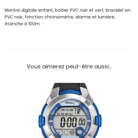
o
Montre digitale enfant, boitier PVC noir et vert, bracelet en
n
PVC noir, fonction chronomètre, alarme et lumière,
t
étanche à 100m.
r
e
T
e
k
d
Vous aimerez peut-être aussi…
a
y
E
n
f
a
n
t
D
i
g