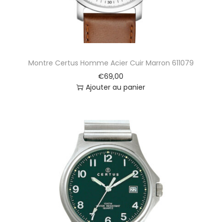
c
i
e
r
C
u
Montre Certus Homme Acier Cuir Marron 611079
i
€
69,00
r
Ajouter au panier
R
o
u
g
e
e
t
B
l
e
u
3
2