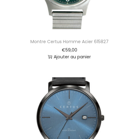
7
B
1
0
6
Montre Certus Homme Acier 615827
€
59,00
Ajouter au panier