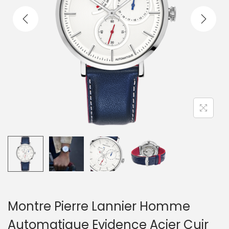
t
i
o
n
Montre Pierre Lannier Homme
Automatique Evidence Acier Cuir