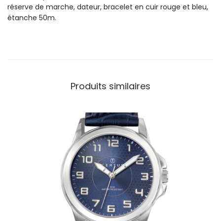
t
réserve de marche, dateur, bracelet en cuir rouge et bleu,
r
étanche 50m.
e
P
i
e
r
r
Produits similaires
e
L
a
n
n
i
e
r
H
o
m
m
e