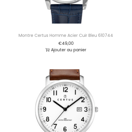
A
u
t
o
m
Montre Certus Homme Acier Cuir Bleu 610744
a
t
€
49,00
i
Ajouter au panier
q
u
e
E
v
i
d
e
n
c
e
A