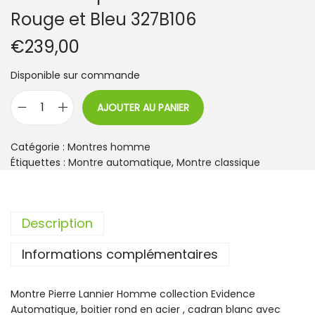
Rouge et Bleu 327B106
€
239,00
Disponible sur commande
AJOUTER AU PANIER
q
u
a
Catégorie :
Montres homme
n
Étiquettes :
Montre automatique
,
Montre classique
t
i
t
Description
é
d
Informations complémentaires
e
M
o
Montre Pierre Lannier Homme collection Evidence
n
Automatique, boitier rond en acier , cadran blanc avec