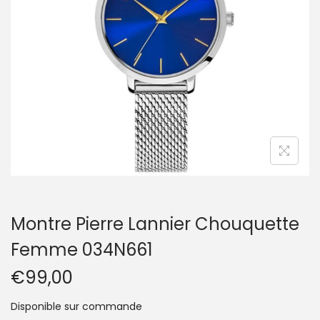
t
i
o
n
Montre Pierre Lannier Chouquette
Femme 034N661
€
99,00
Disponible sur commande