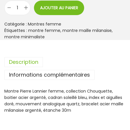
AJOUTER AU PANIER
q
u
a
Catégorie :
Montres femme
n
Étiquettes :
montre femme
,
montre maille milanaise
,
t
montre minimaliste
i
t
é
Description
d
e
Informations complémentaires
M
o
n
Montre Pierre Lannier femme, collection Chouquette,
t
boitier acier argenté, cadran soleillé bleu, index et aiguilles
r
doré, mouvement analogique quartz, bracelet acier maille
e
milanaise argenté, étanche 30m
P
i
e