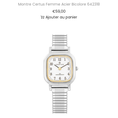
Montre Certus Femme Acier Bicolore 642318
e
m
€
59,00
m
Ajouter au panier
e
0
3
4
N
6
6
1