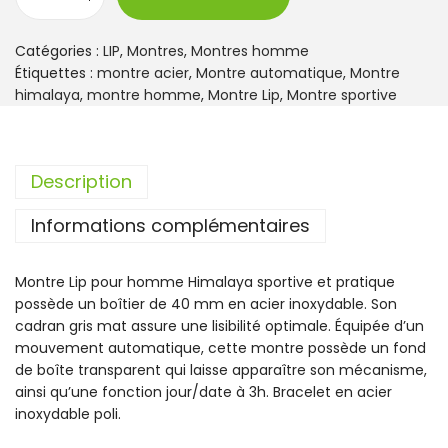
q
u
a
Catégories :
LIP
,
Montres
,
Montres homme
n
Étiquettes :
montre acier
,
Montre automatique
,
Montre
t
himalaya
,
montre homme
,
Montre Lip
,
Montre sportive
i
t
é
Description
d
e
Informations complémentaires
M
o
n
Montre Lip pour homme Himalaya sportive et pratique
t
possède un boîtier de 40 mm en acier inoxydable. Son
r
cadran gris mat assure une lisibilité optimale. Équipée d’un
e
mouvement automatique, cette montre possède un fond
L
de boîte transparent qui laisse apparaître son mécanisme,
i
ainsi qu’une fonction jour/date à 3h. Bracelet en acier
p
inoxydable poli.
H
i