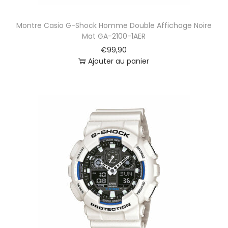
a
t
Montre Casio G-Shock Homme Double Affichage Noire
i
Mat GA-2100-1AER
q
€
99,90
u
Ajouter au panier
e
4
0
M
M
6
7
1
6
7
1