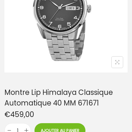
t
i
o
n
Montre Lip Himalaya Classique
Automatique 40 MM 671671
€
459,00
AJOUTER AU PANIER