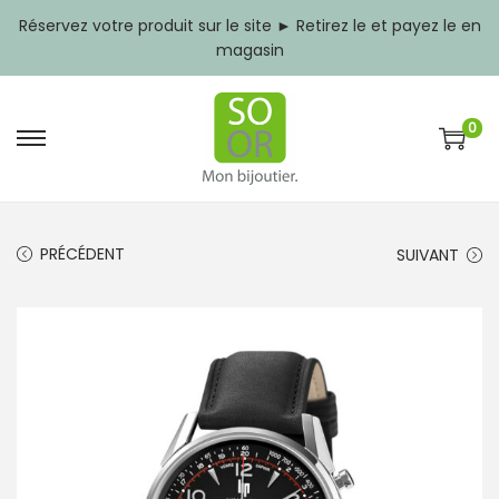
Réservez votre produit sur le site ► Retirez le et payez le en
magasin
0
P
P
a
a
s
s
s
s
e
e
PRÉCÉDENT
SUIVANT
r
r
à
a
l
u
a
c
n
o
a
n
v
t
i
e
g
n
a
u