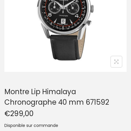
t
i
o
n
Montre Lip Himalaya
Chronographe 40 mm 671592
€
299,00
Disponible sur commande