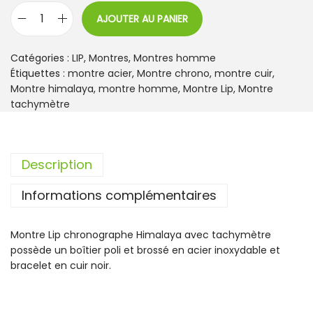
AJOUTER AU PANIER
q
u
a
Catégories :
LIP
,
Montres
,
Montres homme
n
Étiquettes :
montre acier
,
Montre chrono
,
montre cuir
,
t
Montre himalaya
,
montre homme
,
Montre Lip
,
Montre
i
tachymètre
t
é
d
Description
e
M
Informations complémentaires
o
n
t
Montre Lip chronographe Himalaya avec tachymètre
r
possède un boîtier poli et brossé en acier inoxydable et
e
bracelet en cuir noir.
L
i
p