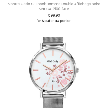
Montre Casio G-Shock Homme Double Affichage Noire
0
Mat GA-2100-1AER
m
€
99,90
m
Ajouter au panier
6
7
1
5
9
2