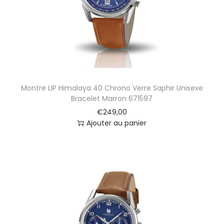
r
o
n
o
V
e
r
r
Montre LIP Himalaya 40 Chrono Verre Saphir Unisexe
e
Bracelet Marron 671597
S
€
249,00
a
Ajouter au panier
p
h
i
r
U
n
i
s
e
x