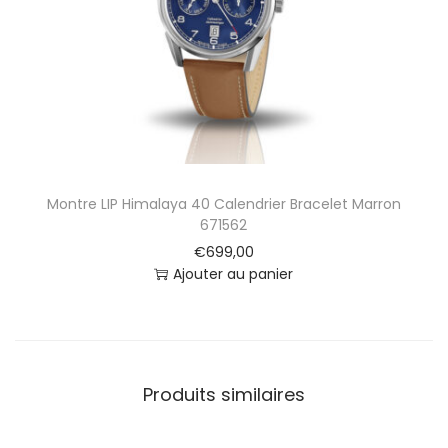
e
B
r
a
c
e
l
e
t
Montre LIP Himalaya 40 Calendrier Bracelet Marron
M
671562
a
€
699,00
r
Ajouter au panier
r
o
n
6
7
Produits similaires
1
5
9