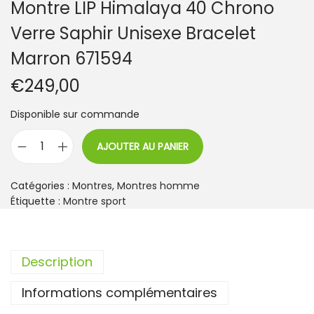
Montre LIP Himalaya 40 Chrono
Verre Saphir Unisexe Bracelet
Marron 671594
€
249,00
Disponible sur commande
AJOUTER AU PANIER
q
u
a
Catégories :
Montres
,
Montres homme
n
Étiquette :
Montre sport
t
i
t
Description
é
d
Informations complémentaires
e
M