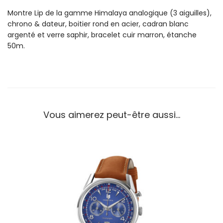
o
Montre Lip de la gamme Himalaya analogique (3 aiguilles),
n
chrono & dateur, boitier rond en acier, cadran blanc
t
argenté et verre saphir, bracelet cuir marron, étanche
r
50m.
e
L
I
P
H
i
Vous aimerez peut-être aussi…
m
a
l
a
y
a
4
0
C
h