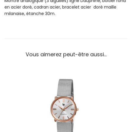
Montre analogique (3 aiguilles) ligne Dauphine, boitier rond
n
en acier doré, cadran acier, bracelet acier doré maille
t
milanaise, étanche 30m.
r
e
L
i
p
F
Vous aimerez peut-être aussi…
e
m
m
e
D
a
u
p
h
i
n
e