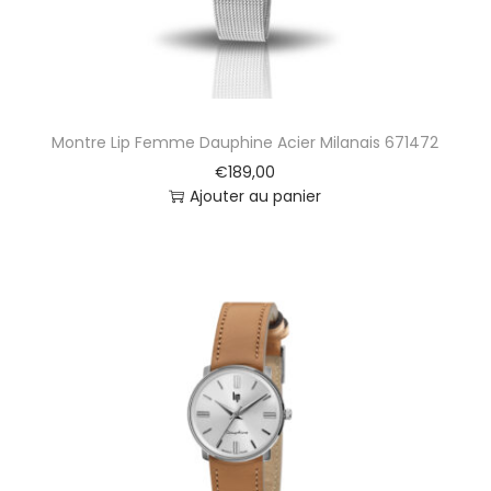
A
c
i
e
r
D
Montre Lip Femme Dauphine Acier Milanais 671472
o
r
€
189,00
é
Ajouter au panier
M
i
l
a
n
a
i
s
6
7
1
4