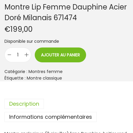
Montre Lip Femme Dauphine Acier
Doré Milanais 671474
€
199,00
Disponible sur commande
AJOUTER AU PANIER
q
u
a
Catégorie :
Montres femme
n
Étiquette :
Montre classique
t
i
t
Description
é
d
Informations complémentaires
e
M
o