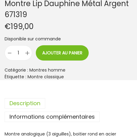
Montre Lip Dauphine Métal Argent
671319
€
199,00
Disponible sur commande
AJOUTER AU PANIER
q
u
a
Catégorie :
Montres homme
n
Étiquette :
Montre classique
t
i
t
Description
é
d
Informations complémentaires
e
M
o
Montre analogique (3 aiguilles), boitier rond en acier
n