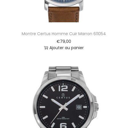
r
g
e
n
t
Montre Certus Homme Cuir Marron 611054
6
7
€
79,00
1
Ajouter au panier
3
1
9