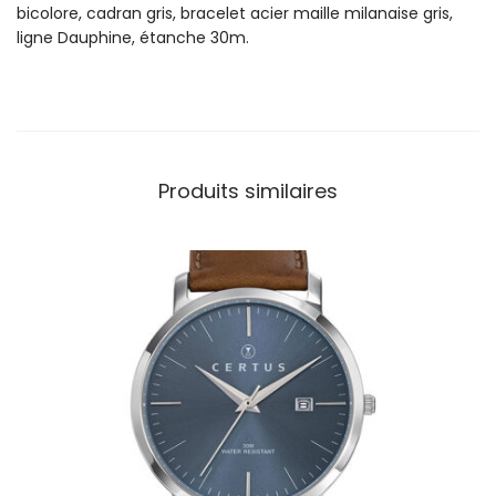
bicolore, cadran gris, bracelet acier maille milanaise gris,
t
ligne Dauphine, étanche 30m.
r
e
L
i
p
D
Produits similaires
a
u
p
h
i
n
e
M
é
t
a
l
A