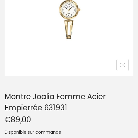
t
i
o
n
Montre Joalia Femme Acier
Empierrée 631931
€
89,00
Disponible sur commande