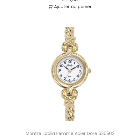
e
Ajouter au panier
6
3
1
9
3
1
Montre Joalia Femme Acier Doré 630502