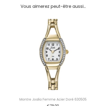
l
Vous aimerez peut-être aussi…
i
a
F
e
m
m
e
A
c
i
e
r
E
m
p
i
e
r
Montre Joalia Femme Acier Doré 630505
r
é
€
79,00