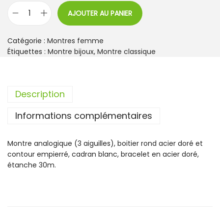
AJOUTER AU PANIER
q
u
a
Catégorie :
Montres femme
n
Étiquettes :
Montre bijoux
,
Montre classique
t
i
t
Description
é
d
Informations complémentaires
e
M
o
Montre analogique (3 aiguilles), boitier rond acier doré et
n
contour empierré, cadran blanc, bracelet en acier doré,
t
étanche 30m.
r
e
J
o
a