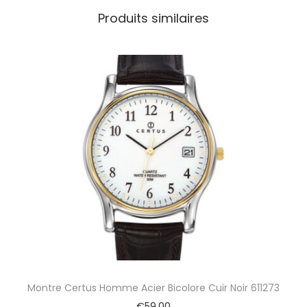
m
Produits similaires
e
C
a
s
i
o
H
o
m
m
e
E
d
i
f
i
c
e
Montre Certus Homme Acier Bicolore Cuir Noir 611273
A
c
€
59,00