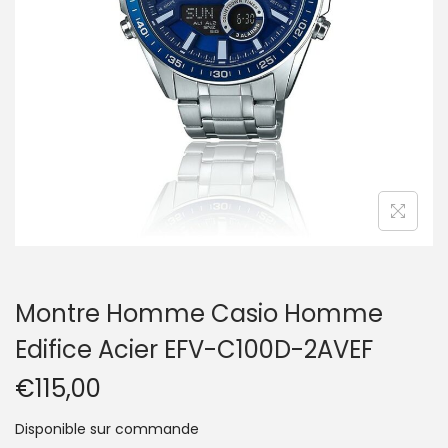
t
i
o
n
Montre Homme Casio Homme
Edifice Acier EFV-C100D-2AVEF
€
115,00
Disponible sur commande