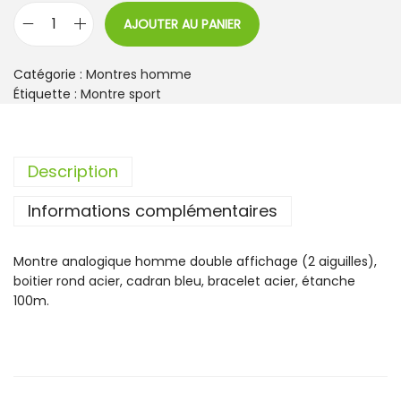
AJOUTER AU PANIER
q
u
a
Catégorie :
Montres homme
n
Étiquette :
Montre sport
t
i
t
Description
é
d
Informations complémentaires
e
M
o
Montre analogique homme double affichage (2 aiguilles),
n
boitier rond acier, cadran bleu, bracelet acier, étanche
t
100m.
r
e
H
o
m