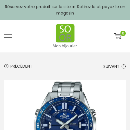
Réservez votre produit sur le site ► Retirez le et payez le en
magasin
0
P
P
a
a
s
s
s
s
e
e
PRÉCÉDENT
SUIVANT
r
r
à
a
l
u
a
c
n
o
a
n
v
t
i
e
g
n
a
u