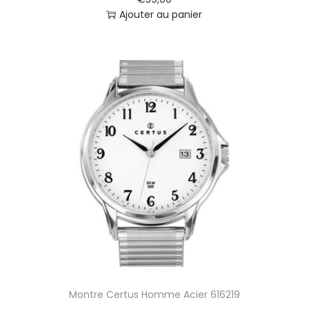
i
Ajouter au panier
e
r
E
F
V
-
C
1
0
0
D
-
2
A
V
E
F
Montre Certus Homme Acier 616219