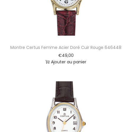
d
e
6
9
5
2
5
Montre Certus Femme Acier Doré Cuir Rouge 646448
6
€
49,00
Ajouter au panier