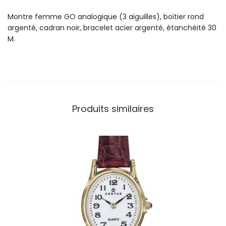
o
Montre femme GO analogique (3 aiguilles), boitier rond
n
argenté, cadran noir, bracelet acier argenté, étanchéité 30
t
M.
r
e
G
o
F
e
Produits similaires
m
m
e
A
c
i
e
r
R
o
n