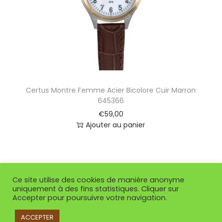
Certus Montre Femme Acier Bicolore Cuir Marron
645366
€
59,00
Ajouter au panier
Ce site utilise des cookies de manière anonyme
uniquement à des fins statistiques. Cliquer sur
Accepter pour poursuivre votre navigation.
ACCEPTER
Copyright © 2026
So Or Villenave d'Ornon
| Propulsé par