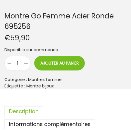
Montre Go Femme Acier Ronde
695256
€
59,90
Disponible sur commande
AJOUTER AU PANIER
q
u
a
Catégorie :
Montres femme
n
Étiquette :
Montre bijoux
t
i
t
Description
é
d
Informations complémentaires
e
M