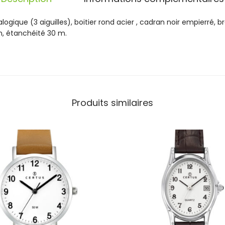
m
e
que (3 aiguilles), boitier rond acier , cadran noir empierré, bra
A
n, étanchéité 30 m.
c
i
e
r
C
o
n
Produits similaires
s
t
e
l
l
a
t
i
o
n
N