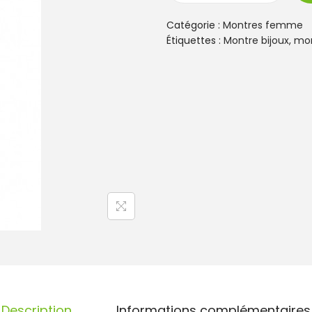
u
a
Catégorie :
Montres femme
n
Étiquettes :
Montre bijoux
,
mon
t
i
t
é
d
e
M
o
n
t
r
e
G
O
F
e
m
Description
Informations complémentaires