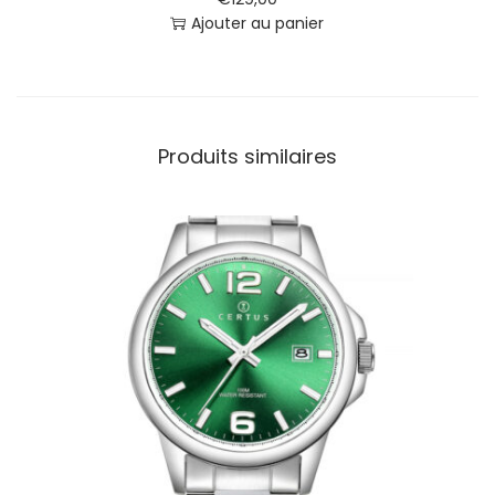
n
Ajouter au panier
o
B
l
e
u
Produits similaires
F
2
0
3
4
3
/
2