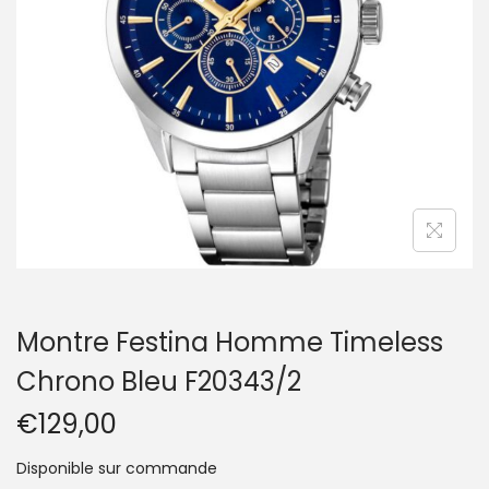
t
i
o
n
Montre Festina Homme Timeless
Chrono Bleu F20343/2
€
129,00
Disponible sur commande