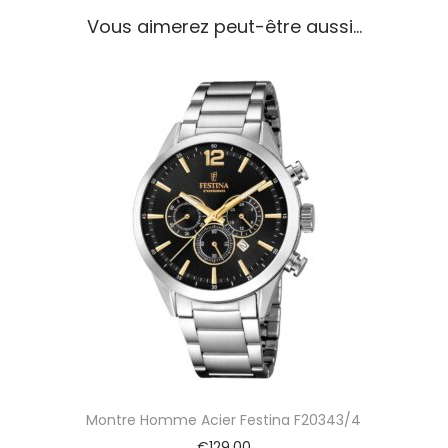
t
Vous aimerez peut-être aussi…
i
n
a
H
o
m
m
e
T
i
m
e
l
e
s
s
C
h
Montre Homme Acier Festina F20343/4
r
o
€
129,00