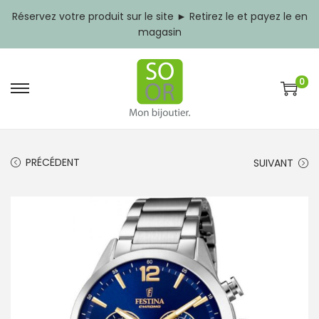
Réservez votre produit sur le site ► Retirez le et payez le en
magasin
0
P
P
a
a
s
s
s
s
e
e
PRÉCÉDENT
SUIVANT
r
r
à
a
l
u
a
c
n
o
a
n
v
t
i
e
g
n
a
u