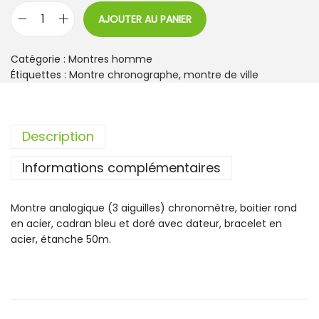
AJOUTER AU PANIER
q
u
a
Catégorie :
Montres homme
n
Étiquettes :
Montre chronographe
,
montre de ville
t
i
t
Description
é
d
Informations complémentaires
e
M
o
Montre analogique (3 aiguilles) chronomètre, boitier rond
n
en acier, cadran bleu et doré avec dateur, bracelet en
t
acier, étanche 50m.
r
e
F
e
s